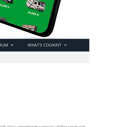
RUM
WHAT’S COOKIN’?
t. Class aptent taciti sociosqu ad litora torquent