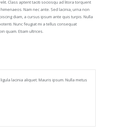
t. Class aptent taciti sociosqu ad litora torquent
s himenaeos. Nam nec ante. Sed lacinia, urna non
ipiscing diam, a cursus ipsum ante quis turpis. Nulla
e potenti. Nunc feugiat mi a tellus consequat
in quam. Etiam ultrices.
s ligula lacinia aliquet. Mauris ipsum. Nulla metus