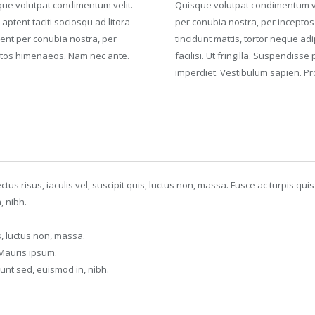
ue volutpat condimentum velit.
Quisque volutpat condimentum veli
 aptent taciti sociosqu ad litora
per conubia nostra, per incepto
ent per conubia nostra, per
tincidunt mattis, tortor neque ad
tos himenaeos. Nam nec ante.
facilisi. Ut fringilla. Suspendiss
imperdiet. Vestibulum sapien. Pro
ectus risus, iaculis vel, suscipit quis, luctus non, massa. Fusce ac turpis qui
, nibh.
is, luctus non, massa.
. Mauris ipsum.
unt sed, euismod in, nibh.