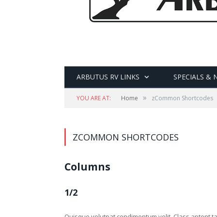
ARBUTUS RV LINKS
SPECIALS & 
»
YOU ARE AT:
Home
zCommon Shortcodes
ZCOMMON SHORTCODES
Columns
1/2
Quisque volutpat condimentum velit. Class aptent tac