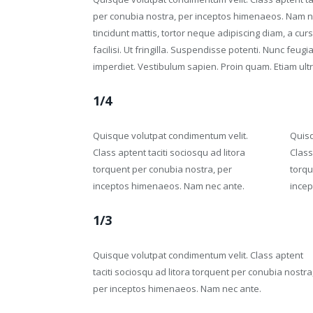
per conubia nostra, per inceptos himenaeos. Nam ne
tincidunt mattis, tortor neque adipiscing diam, a cur
facilisi. Ut fringilla. Suspendisse potenti. Nunc feugi
imperdiet. Vestibulum sapien. Proin quam. Etiam ultr
1/4
Quisque volutpat condimentum velit.
Quisq
Class aptent taciti sociosqu ad litora
Class
torquent per conubia nostra, per
torqu
inceptos himenaeos. Nam nec ante.
incep
1/3
Quisque volutpat condimentum velit. Class aptent
taciti sociosqu ad litora torquent per conubia nostra
per inceptos himenaeos. Nam nec ante.