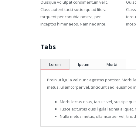
Quisque volutpat condimentum velit.
Quisq
Class aptent taciti sociosqu ad litora
Class
torquent per conubia nostra, per
torqu
inceptos himenaeos. Nam nec ante.
incep
Tabs
Lorem
Ipsum
Morbi
Proin ut ligula vel nunc egestas porttitor. Morbi l
metus, ullamcorper vel, tincidunt sed, euismod in
Morbi lectus risus, iaculis vel, suscipit qu
Fusce ac turpis quis ligula lacinia aliquet
Nulla metus metus, ullamcorper vel, tincid