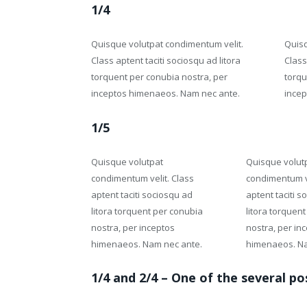
1/4
Quisque volutpat condimentum velit.
Quisq
Class aptent taciti sociosqu ad litora
Class
torquent per conubia nostra, per
torqu
inceptos himenaeos. Nam nec ante.
incep
1/5
Quisque volutpat
Quisque volut
condimentum velit. Class
condimentum ve
aptent taciti sociosqu ad
aptent taciti s
litora torquent per conubia
litora torquen
nostra, per inceptos
nostra, per in
himenaeos. Nam nec ante.
himenaeos. Na
1/4 and 2/4 – One of the several p