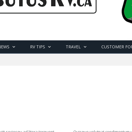
NEWS
RV TIPS
TRAVEL
CUSTOMER FO
iti sociosqu ad litora torquent
Quisque volutpat condimentum veli