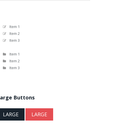
Item 1
Item 2
Item 3
Item 1
Item 2
Item 3
arge Buttons
LARGE
LARGE