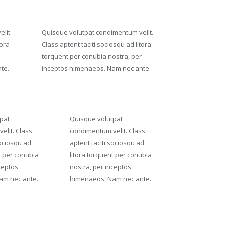
lit.
Quisque volutpat condimentum velit.
tora
Class aptent taciti sociosqu ad litora
torquent per conubia nostra, per
te.
inceptos himenaeos. Nam nec ante.
pat
Quisque volutpat
elit. Class
condimentum velit. Class
sociosqu ad
aptent taciti sociosqu ad
t per conubia
litora torquent per conubia
ceptos
nostra, per inceptos
am nec ante.
himenaeos. Nam nec ante.