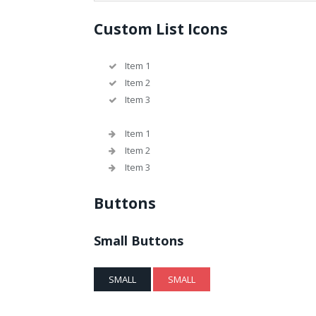
Custom List Icons
Item 1
Item 2
Item 3
Item 1
Item 2
Item 3
Buttons
Small Buttons
SMALL
SMALL