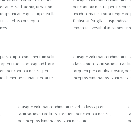
c ante. Sed lacinia, urna non
per conubia nostra, per incepto
sus ipsum ante quis turpis. Nulla
tincidunt mattis, tortor neque ad
at mi a tellus consequat
facilisi. Ut fringilla. Suspendiss
ices.
imperdiet. Vestibulum sapien. Pro
ue volutpat condimentum velit.
Quisque volutpat condimentum ve
 aptent taciti sociosqu ad litora
Class aptent taciti sociosqu ad li
ent per conubia nostra, per
torquent per conubia nostra, per
tos himenaeos. Nam nec ante.
inceptos himenaeos. Nam nec an
Quisque volutpat condimentum velit. Class aptent
Q
,
taciti sociosqu ad litora torquent per conubia nostra,
t
per inceptos himenaeos. Nam nec ante.
p